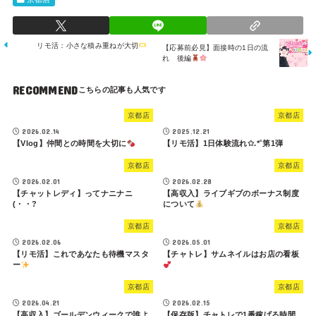
リモ活：小さな積み重ねが大切
【応募前必見】面接時の1日の流
れ 後編
RECOMMEND
京都店
京都店
2026.02.14
2025.12.21
【Vlog】仲間との時間を大切に
【リモ活】1日体験流れ✩.*˚第1弾
京都店
京都店
2026.02.01
2026.02.28
【チャットレディ】ってナニナニ
【高収入】ライブギブのボーナス制度
(・・?
について
京都店
京都店
2026.02.06
2026.05.01
【リモ活】これであなたも待機マスタ
【チャトレ】サムネイルはお店の看板
ー
京都店
京都店
2026.04.21
2026.02.15
【高収入】ゴールデンウィークで誰よ
【保存版】チャトレで1番稼げる時間