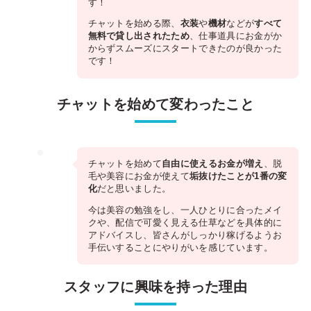
す！
チャットを始める際、
衣装
や
機材
などが
すべて
無料で貸し出されたため
、仕事道具にお金がか
からずスムーズにスタートできたのが良かった
です！
チャットを始めて変わったこと
チャットを始めて
自由に使えるお金が増え
、脱
毛や美容にお金が使えて
垢抜けたことが1番の変
化
だと思いました。
今は美容の勉強をし、一人ひとりに合ったメイ
クや、配信で可愛く見える仕草などを具体的に
アドバイスし、皆さんがしっかり稼げるようお
手伝いすることにやりがいを感じています。
スタッフに興味を持った理由