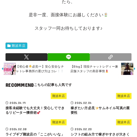
たら、
是非一度、面接体験にお越しください
スタッフ一同お待ちしております♪
難波本店
【初心者
必見
】安心安全なチ
【Blog】現役チャットレディー兼
ャトレ事務所の選び方はコレ
店舗スタッフの美容事情
RECOMMEND
難波本店
難波本店
2026.04.19
2026.02.04
接客未経験でも大丈夫！安心してでき
稼ぎたい方必見
サムネイル写真の重
るリピーター獲得術
要性
難波本店
難波本店
2026.02.08
2026.02.20
ライブギブ難波店の「ここがいいな」
シフトの組み方で稼ぎやすさが大きく